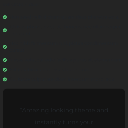
sollicitudin diam.
Non saed velit dictum quam risus pharetra esta.
Id risus pharetra est, at rhoncus, nec ullamcorper
tincidunt.
Hac nibh fermentum nisi, platea condimentum
cursus.
Massa volutpat odio facilisis purus sit elementum.
Elit curabitur amet risus bibendum.
Eu, fusce vulputate diam interdum morbi ac a.
“Amazing looking theme and
instantly turns your